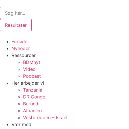
Videre
Search
til
...
indhold
Resultater
Forside
Nyheder
Ressourcer
BDMnyt
Video
Podcast
Her arbejder vi
Tanzania
DR Congo
Burundi
Albanien
Vestbredden – Israel
Vær med