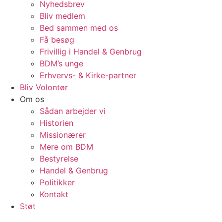
Nyhedsbrev
Bliv medlem
Bed sammen med os
Få besøg
Frivillig i Handel & Genbrug
BDM’s unge
Erhvervs- & Kirke-partner
Bliv Volontør
Om os
Sådan arbejder vi
Historien
Missionærer
Mere om BDM
Bestyrelse
Handel & Genbrug
Politikker
Kontakt
Støt