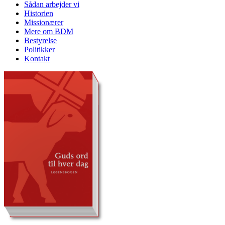
Sådan arbejder vi
Historien
Missionærer
Mere om BDM
Bestyrelse
Politikker
Kontakt