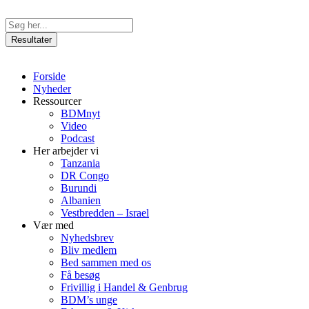
Videre
til
Search
indhold
...
Resultater
Forside
Nyheder
Ressourcer
BDMnyt
Video
Podcast
Her arbejder vi
Tanzania
DR Congo
Burundi
Albanien
Vestbredden – Israel
Vær med
Nyhedsbrev
Bliv medlem
Bed sammen med os
Få besøg
Frivillig i Handel & Genbrug
BDM’s unge