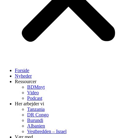
Forside
Nyheder
Ressourcer
BDMnyt
Video
Podcast
Her arbejder vi
Tanzania
DR Congo
Burundi
Albanien
Vestbredden – Israel
Vær med