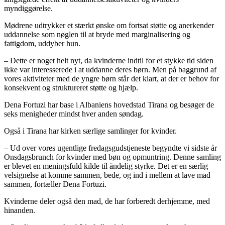
myndiggørelse.
Mødrene udtrykker et stærkt ønske om fortsat støtte og anerkender
uddannelse som nøglen til at bryde med marginalisering og
fattigdom, uddyber hun.
– Dette er noget helt nyt, da kvinderne indtil for et stykke tid siden
ikke var interesserede i at uddanne deres børn. Men på baggrund af
vores aktiviteter med de yngre børn står det klart, at der er behov for
konsekvent og struktureret støtte og hjælp.
Dena Fortuzi har base i Albaniens hovedstad Tirana og besøger de
seks menigheder mindst hver anden søndag.
Også i Tirana har kirken særlige samlinger for kvinder.
– Ud over vores ugentlige fredagsgudstjeneste begyndte vi sidste år
Onsdagsbrunch for kvinder med bøn og opmuntring. Denne samling
er blevet en meningsfuld kilde til åndelig styrke. Det er en særlig
velsignelse at komme sammen, bede, og ind i mellem at lave mad
sammen, fortæller Dena Fortuzi.
Kvinderne deler også den mad, de har forberedt derhjemme, med
hinanden.