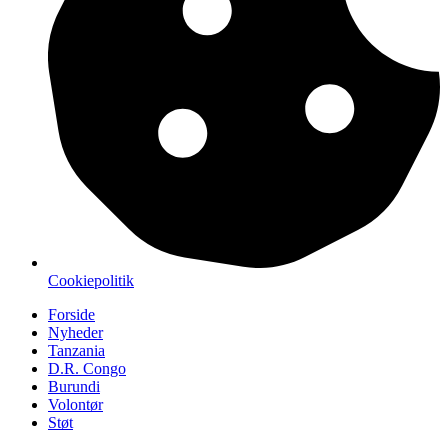
Cookiepolitik
Forside
Nyheder
Tanzania
D.R. Congo
Burundi
Volontør
Støt