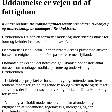
Uddannelse er vejen ud af
fattigdom
Kvinder og børn fra romasamfundet sætter pris på den lektiehjælp
og undervisning, de modtager i Brødrekirken.
Brødrekirken i Albanien fortsætter møder og undervisningstimer for
børn og kvinder i romasamfundet i Lezhë.
Det fortæller Dena Fortuzi, der er Brødrekirkens præst med ansvar
for seks menigheder i et område på størrelse med Jylland.
I udkanten af Lezhë i det nordvestlige Albanien bor et stort antal
romaer, som modtager nødhjælp, støtte og undervisning fra
Brødrekirken.
– Lektiehjælpsprojektet er fortsat et trygt og støttende rum, hvor
børnene modtager grundlæggende læse- og skrivestøtte og deltager i
aktiviteter, der fremmer social udvikling, fortæller Dena Fortuzi og
fortsætter:
– Vi har også afholdt møder med kvinder for at understrege
vigtigheden af ​​uddannelse, regelmæssig skolegang og den
langsigtede effekt af uddannelsesaktiviteter og kvinders