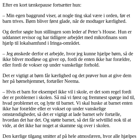
Efter en kort tænkepause fortsætter hun:
– Min egen baggrund viser, at nogle ting skal være i orden, før et
barn trives. Børn bliver først glade, når de modtager kærlighed.
Og derfor søgte hun stillingen som leder af Peter’s House. Hun er
uddannet revisor og har tidligere arbejdet med mikrofinans som
hjælp til lokalsamfund i Iringa-området.
– Jeg ønskede derfor et arbejde, hvor jeg kunne hjælpe børn, så de
ikke bliver modløse og giver op, fordi de enten ikke har forældre,
eller fordi de vokser op under vanskelige forhold.
Det er vigtigt at børn får kærlighed og det prøver hun at give dem
her på børnehjemmet, fortæller Neema.
– Hvis et barn for eksempel ikke vil i skole, er det som regel fordi
der er problemer i skolen. Så må vi først og fremmest spørge ind til,
hvad problemet er, og lytte til barnet. Vi skal huske at barnet enten
ikke har forældre eller er vokset op under vanskelige
omstændigheder, så det er vigtigt at lade barnet selv fortælle,
hvordan det har det. Og støtte barnet, så det får selvtillid nok til at
vide, at det ikke har noget at skamme sig over i skolen.
Den kærlige tilgang smitter af på hele atmosfæren, hvor alle hjælpes