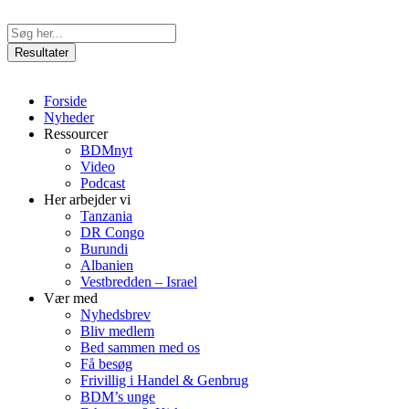
Videre
til
Search
indhold
...
Resultater
Forside
Nyheder
Ressourcer
BDMnyt
Video
Podcast
Her arbejder vi
Tanzania
DR Congo
Burundi
Albanien
Vestbredden – Israel
Vær med
Nyhedsbrev
Bliv medlem
Bed sammen med os
Få besøg
Frivillig i Handel & Genbrug
BDM’s unge