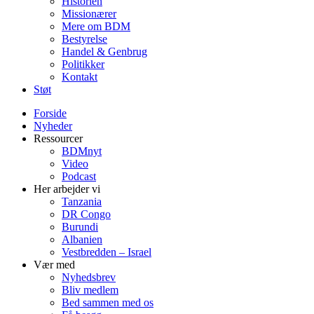
Historien
Missionærer
Mere om BDM
Bestyrelse
Handel & Genbrug
Politikker
Kontakt
Støt
Forside
Nyheder
Ressourcer
BDMnyt
Video
Podcast
Her arbejder vi
Tanzania
DR Congo
Burundi
Albanien
Vestbredden – Israel
Vær med
Nyhedsbrev
Bliv medlem
Bed sammen med os