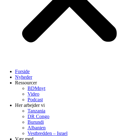
Forside
Nyheder
Ressourcer
BDMnyt
Video
Podcast
Her arbejder vi
Tanzania
DR Congo
Burundi
Albanien
Vestbredden – Israel
Vær med