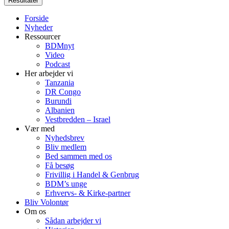
Resultater
Forside
Nyheder
Ressourcer
BDMnyt
Video
Podcast
Her arbejder vi
Tanzania
DR Congo
Burundi
Albanien
Vestbredden – Israel
Vær med
Nyhedsbrev
Bliv medlem
Bed sammen med os
Få besøg
Frivillig i Handel & Genbrug
BDM’s unge
Erhvervs- & Kirke-partner
Bliv Volontør
Om os
Sådan arbejder vi