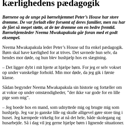
kærlighedens pædagogik
Børnene og de unge på børnehjemmet Peter’s House har store
drømme. De var forladt eller forsømt af deres familier, men nu har
de fået så meget støtte, at de tør drømme om en bedre fremtid.
Børnehjemsleder Neema Mwakapakula går foran med et godt
eksempel.
Neema Mwakapakula leder Peter’s House ud fra enkel pædagogik.
Børn skal have kærlighed for at trives. Det savnede hun selv, da
hendes mor døde, og hun blev hushjælp hos en slægtning.
– Det ligger dybt i mit hjerte at hjælpe børn. For jeg er selv vokset
op under vanskelige forhold. Min mor døde, da jeg gik i første
klasse.
Sådan begynder Neema Mwakapakula sin historie og fortæller om
at vokse op under omstændigheder, ”der ikke var gode for en lille
pige som mig”.
– Jeg boede hos en mand, som udnyttede mig og brugte mig som
hushjælp. Jeg var jo ganske lille og skulle alligevel gøre store ting i
huset. Jeg kæmpede virkelig for at nå det hele, både skolegang og
husarbejde. Så i dag vil jeg gerne hjælpe børn i lignende situationer.