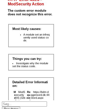
Search
...