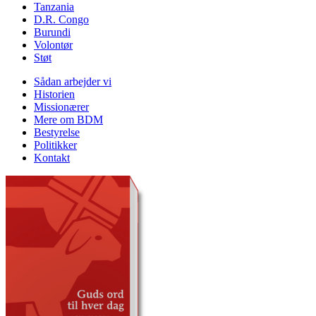
Tanzania
D.R. Congo
Burundi
Volontør
Støt
Sådan arbejder vi
Historien
Missionærer
Mere om BDM
Bestyrelse
Politikker
Kontakt